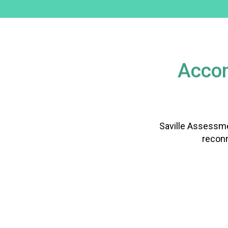
Accom
Saville Assessme
reconn