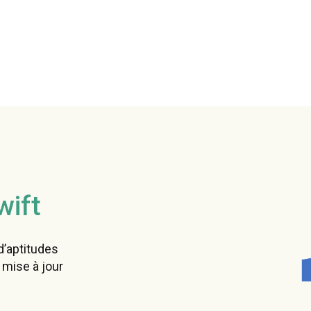
wift
d’aptitudes
 mise à jour