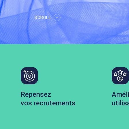
SCROLL
Repensez
Améli
vos recrutements
utilis