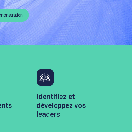
monstration
Identifiez et
ents
développez vos
leaders