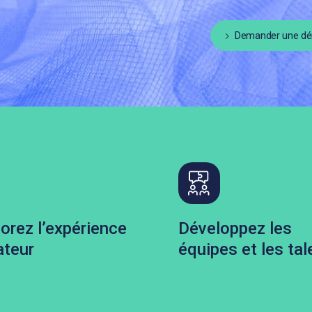
Demander une dé
orez l’expérience
Développez les
ateur
équipes et les tal