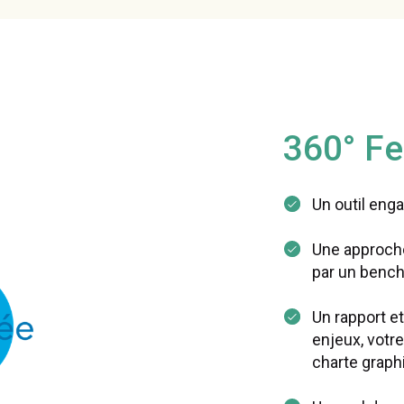
360° F
Un outil enga
Une approche 
par un bench
Un rapport e
enjeux, votr
charte graph