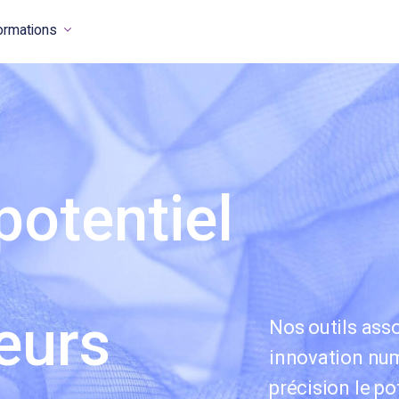
ormations
potentiel
eurs
Nos outils asso
innovation num
précision le po